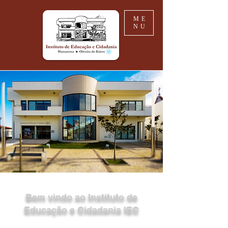
ME
NU
Bem vindo ao Instituto de
Educação e Cidadania IEC
A Direção do IEC agradece às