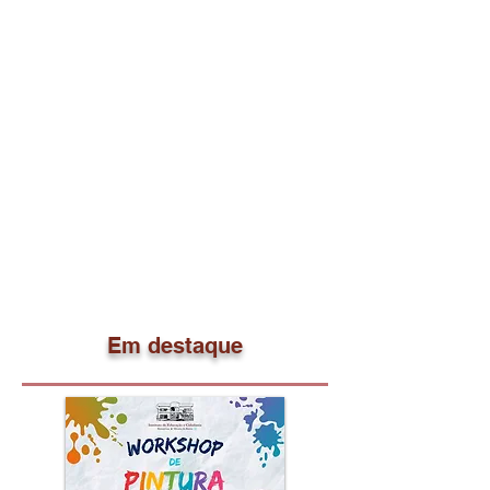
pessoas e instituições que
acreditaram na nossa estratégia
ousada para melhorar o nível
cultural das populações dos meios
rurais, e para criar mais ambição
nos jovens e, particularmente, nos
estudantes. É nossa convicção que a
escola só pode melhorar com a
participação das famílias e da
comunidade. O IEC é para as
famílias, para os estudantes, para a
escola e para os professores, é para
a comunidade.
Em destaque