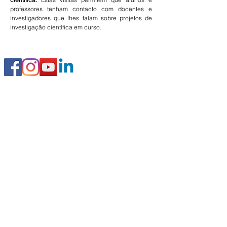
professores tenham contacto com docentes e
investigadores que lhes falam sobre projetos de
investigação científica em curso.
SIGA-NOS
© 2019 Instituto de Educação e Cidadania IEC
LINKS RÁPIDOS
o iec
cursos avançados
cursos básicos
cursos para a comunidade
programa qualifica
candidaturas/inscrições
CONTACTOS
Instituto de Educação e Cidadania
Largo da Igreja
3770-033
Mamarrosa, Portugal
instituto.educacao.cidadania@gmail.com