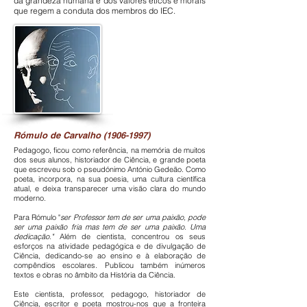
da grandeza humana e dos valores éticos e morais
que regem a conduta dos membros do IEC.
Rómulo de Carvalho
(1906-1997)
Pedagogo, ficou como referência, na memória de muitos
dos seus alunos, historiador de Ciência, e grande poeta
que escreveu sob o pseudónimo António Gedeão. Como
poeta, incorpora, na sua poesia, uma cultura científica
atual, e deixa transparecer uma visão clara do mundo
moderno.
Para Rómulo "
ser Professor tem de ser uma paixão, pode
ser uma paixão fria mas tem de ser uma paixão. Uma
dedicação."
Além de cientista, concentrou os seus
esforços na atividade pedagógica e de divulgação de
Ciência, dedicando-se ao ensino e à elaboração de
compêndios escolares. Publicou também inúmeros
textos e obras no âmbito da História da Ciência.
Este cientista, professor, pedagogo, historiador de
Ciência, escritor e poeta mostrou-nos que a fronteira