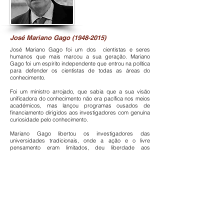
José Mariano Gago
(1948-2015)
José Mariano Gago foi um dos cientistas e seres
humanos que mais marcou a sua geração. Mariano
Gago foi um espírito independente que entrou na política
para defender os cientistas de todas as áreas do
conhecimento.
Foi um ministro arrojado, que sabia que a sua visão
unificadora do conhecimento não era pacífica nos meios
académicos, mas lançou programas ousados de
financiamento dirigidos aos investigadores com genuína
curiosidade pelo conhecimento.
Mariano Gago libertou os investigadores das
universidades tradicionais, onde a ação e o livre
pensamento eram limitados, deu liberdade aos
investigadores, foi um revolucionário e um homem de
visão.
Mariano Gago fez singrar a Ciência nos laboratórios e
depois levou-a para a rua, levou a experimentação
científica para as escolas, através da intervenção da
Ciência Viva e dos centros de investigação, e quis levar
a argumentação científica para dentro dos debates da
sociedade e da decisão política democrática.
SIGA-NOS